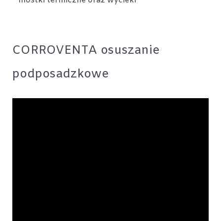
mostki termiczne oraz wycieki
CORROVENTA osuszanie
podposadzkowe