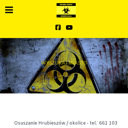
WYSZUKAJ MIASTO
Osuszanie Hrubieszów / okolice - tel. 661 103